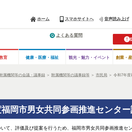
ホーム
スマホサイトへ
音声読み上げ
よくある質問
教育
健康・医療・
福祉
観光・魅力・
イベント
創業・
附属機関等の会議・議事録
＞
附属機関等の議事録等
＞
市民局
＞
令和7年
度福岡市男女共同参画推進センター
ついて、評価及び提案を行うため、福岡市男女共同参画推進セ