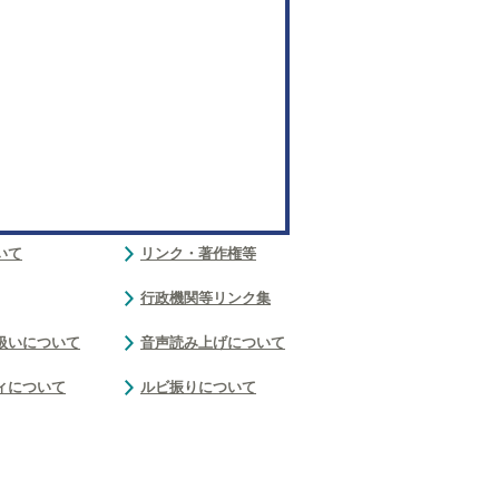
いて
リンク・著作権等
行政機関等リンク集
扱いについて
音声読み上げについて
ィについて
ルビ振りについて