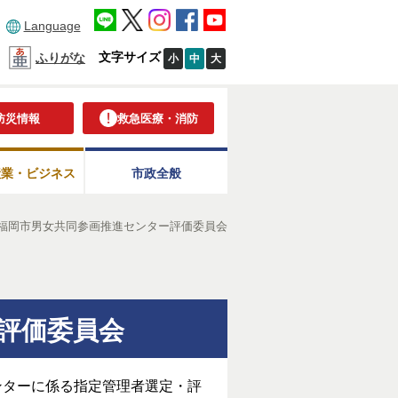
Language
文字サイズ
ふりがな
小
中
大
防災情報
救急医療・消防
産業・ビジネス
市政全般
度福岡市男女共同参画推進センター評価委員会
評価委員会
ンターに係る指定管理者選定・評