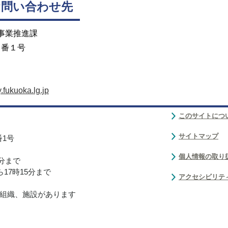
お問い合わせ先
 事業推進課
３番１号
.fukuoka.lg.jp
このサイトにつ
サイトマップ
番1号
個人情報の取り
0分まで
17時15分まで
アクセシビリテ
組織、施設があります