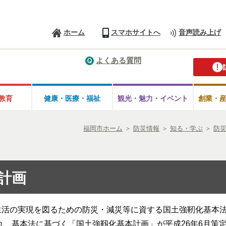
ホーム
スマホサイトへ
音声読み上げ
よくある質問
教育
健康・医療・
福祉
観光・魅力・
イベント
創業・
福岡市ホーム
＞
防災情報
＞
知る・学ぶ
＞
防
計画
生活の実現を図るための防災・減災等に資する国土強靭化基本
され、基本法に基づく「国土強靱化基本計画」が平成26年6月策