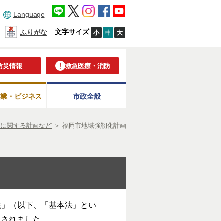
Language
文字サイズ
ふりがな
小
中
大
防災情報
救急医療・消防
産業・ビジネス
市政全般
災に関する計画など
＞
福岡市地域強靭化計画
法」（以下、「基本法」とい
定されました。