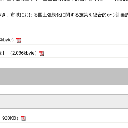
づき、市域における国土強靭化に関する施策を総合的かつ計画
。
byte）
版】
（2,036kbyte）
920KB）