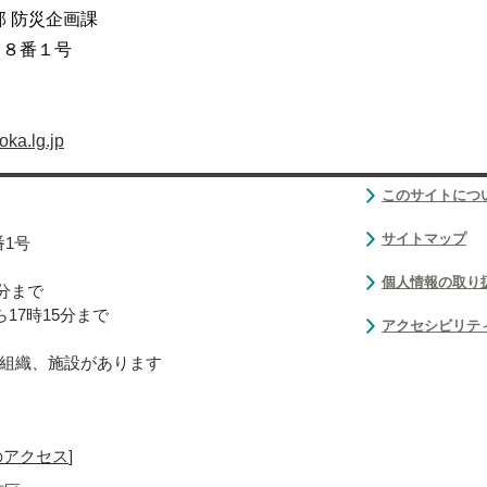
部 防災企画課
目８番１号
ka.lg.jp
このサイトにつ
サイトマップ
番1号
個人情報の取り
0分まで
17時15分まで
アクセシビリテ
組織、施設があります
のアクセス
]