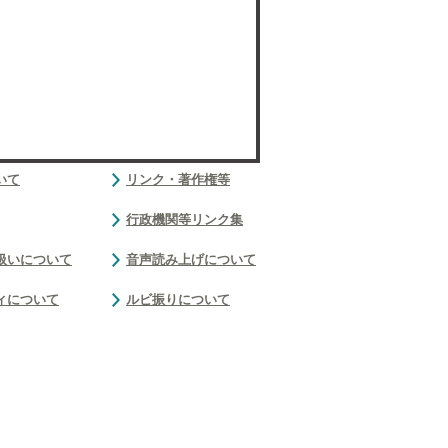
いて
リンク・著作権等
行政機関等リンク集
扱いについて
音声読み上げについて
ィについて
ルビ振りについて