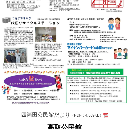
四箇田公民館だより
（PDF：4,559KB）
高取公民館