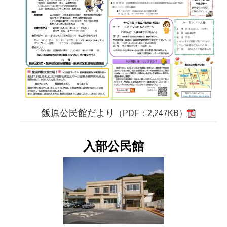
飯原公民館だより
（PDF：2,247KB）
入部公民館