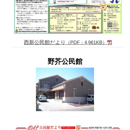
西新公民館だより
（PDF：4,961KB）
野芥公民館