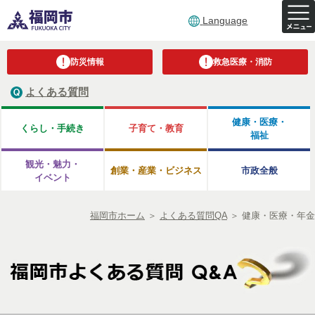
Language
防災情報
救急医療・消防
よくある質問
健康・医療・
くらし・手続き
子育て・教育
福祉
観光・魅力・
創業・産業・ビジネス
市政全般
イベント
福岡市ホーム
＞
よくある質問QA
＞
健康・医療・年金