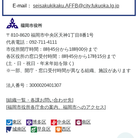
E-mail：
seisakukikaku.AFFB@city.fukuoka.lg.jp
〒810-8620 福岡市中央区天神1丁目8番1号
代表電話：092-711-4111
市役所開庁時間：8時45分から18時00分まで
各区役所の窓口受付時間：8時45分から17時15分まで
(土・日・祝日・年末年始を除く)
※一部、開庁・窓口受付時間が異なる組織、施設があります
法人番号：3000020401307
[
組織一覧・各課お問い合わせ先
]
[
福岡市役所各庁舎の案内、福岡市へのアクセス
]
東区
博多区
中央区
南区
城南区
早良区
西区