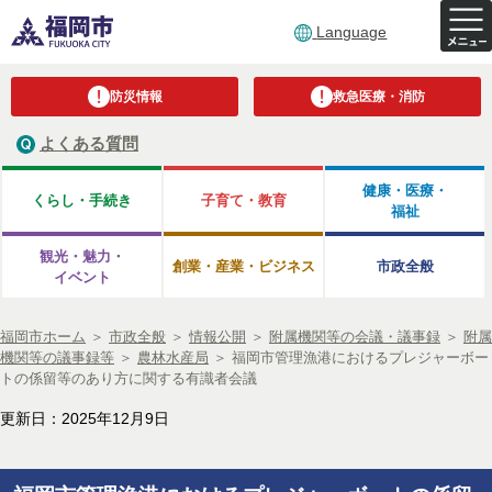
Language
防災情報
救急医療・消防
よくある質問
健康・医療・
くらし・手続き
子育て・教育
福祉
観光・魅力・
創業・産業・ビジネス
市政全般
イベント
福岡市ホーム
＞
市政全般
＞
情報公開
＞
附属機関等の会議・議事録
＞
附属
機関等の議事録等
＞
農林水産局
＞
福岡市管理漁港におけるプレジャーボー
トの係留等のあり方に関する有識者会議
更新日：2025年12月9日