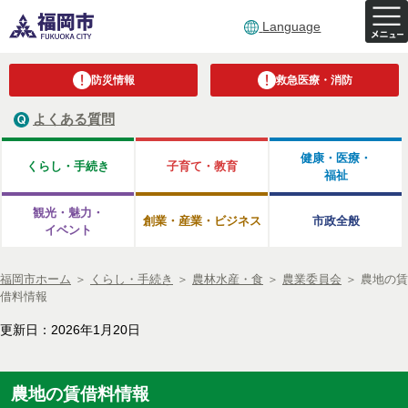
Language
防災情報
救急医療・消防
よくある質問
健康・医療・
くらし・手続き
子育て・教育
福祉
観光・魅力・
創業・産業・ビジネス
市政全般
イベント
福岡市ホーム
＞
くらし・手続き
＞
農林水産・食
＞
農業委員会
＞
農地の賃
借料情報
更新日：2026年1月20日
農地の賃借料情報