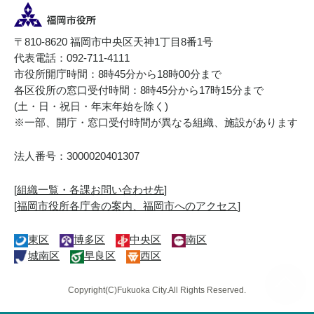
〒810-8620 福岡市中央区天神1丁目8番1号
代表電話：092-711-4111
市役所開庁時間：8時45分から18時00分まで
各区役所の窓口受付時間：8時45分から17時15分まで
(土・日・祝日・年末年始を除く)
※一部、開庁・窓口受付時間が異なる組織、施設があります
法人番号：3000020401307
[
組織一覧・各課お問い合わせ先
]
[
福岡市役所各庁舎の案内、福岡市へのアクセス
]
東区
博多区
中央区
南区
城南区
早良区
西区
Copyright(C)Fukuoka City.All Rights Reserved.