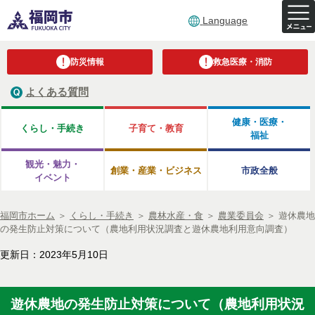
Language
防災情報
救急医療・消防
よくある質問
健康・医療・
くらし・手続き
子育て・教育
福祉
観光・魅力・
創業・産業・ビジネス
市政全般
イベント
福岡市ホーム
＞
くらし・手続き
＞
農林水産・食
＞
農業委員会
＞
遊休農地
の発生防止対策について（農地利用状況調査と遊休農地利用意向調査）
更新日：2023年5月10日
遊休農地の発生防止対策について（農地利用状況