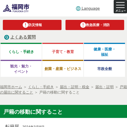
Language
防災情報
救急医療・消防
よくある質問
健康・医療・
くらし・手続き
子育て・教育
福祉
観光・魅力・
創業・産業・ビジネス
市政全般
イベント
福岡市ホーム
＞
くらし・手続き
＞
届出・証明・税金
＞
届出・証明
＞
戸籍
の届出に関すること
＞
戸籍の移動に関すること
戸籍の移動に関すること
転籍届
2024年3月8日