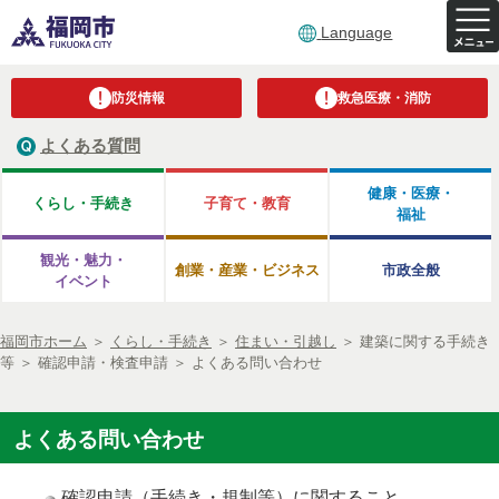
Language
防災情報
救急医療・消防
よくある質問
健康・医療・
くらし・手続き
子育て・教育
福祉
観光・魅力・
創業・産業・ビジネス
市政全般
イベント
福岡市ホーム
＞
くらし・手続き
＞
住まい・引越し
＞
建築に関する手続き
等
＞
確認申請・検査申請
＞
よくある問い合わせ
よくある問い合わせ
確認申請（手続き・規制等）に関すること