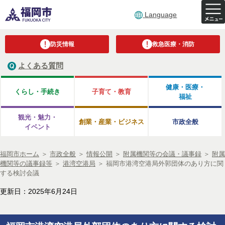
Language
防災情報
救急医療・消防
よくある質問
健康・医療・
くらし・手続き
子育て・教育
福祉
観光・魅力・
創業・産業・ビジネス
市政全般
イベント
福岡市ホーム
＞
市政全般
＞
情報公開
＞
附属機関等の会議・議事録
＞
附属
機関等の議事録等
＞
港湾空港局
＞
福岡市港湾空港局外郭団体のあり方に関
する検討会議
更新日：2025年6月24日