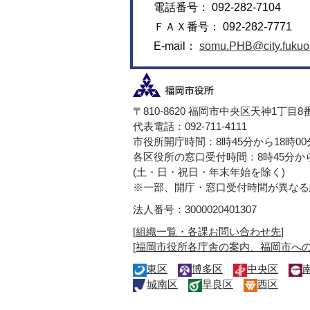
電話番号： 092-282-7104
ＦＡＸ番号： 092-282-7771
E-mail：
somu.PHB@city.fukuok
〒810-8620 福岡市中央区天神1丁目8
代表電話：092-711-4111
市役所開庁時間：8時45分から18時0
各区役所の窓口受付時間：8時45分から
(土・日・祝日・年末年始を除く)
※一部、開庁・窓口受付時間が異なる
法人番号：3000020401307
[
組織一覧・各課お問い合わせ先
]
[
福岡市役所各庁舎の案内、福岡市へ
東区
博多区
中央区
城南区
早良区
西区