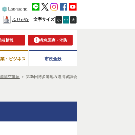
Language
文字サイズ
ふりがな
小
中
大
防災情報
救急医療・消防
産業・ビジネス
市政全般
港湾空港局
＞
第35回博多港地方港湾審議会