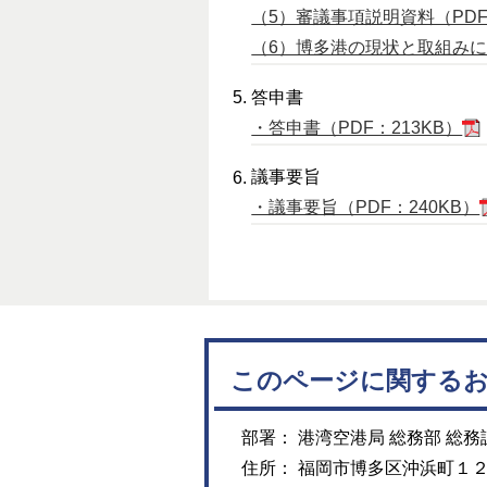
（5）審議事項説明資料（PDF：
（6）博多港の現状と取組みについ
答申書
・答申書（PDF：213KB）
議事要旨
・議事要旨（PDF：240KB）
このページに関する
部署： 港湾空港局 総務部 総務
住所： 福岡市博多区沖浜町１