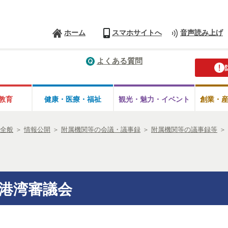
ホーム
スマホサイトへ
音声読み上げ
よくある質問
教育
健康・医療・
福祉
観光・魅力・
イベント
創業・
全般
＞
情報公開
＞
附属機関等の会議・議事録
＞
附属機関等の議事録等
＞
方港湾審議会