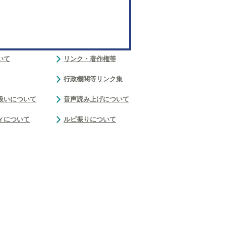
いて
リンク・著作権等
行政機関等リンク集
扱いについて
音声読み上げについて
ィについて
ルビ振りについて