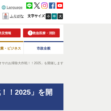
Language
文字サイズ
ふりがな
小
中
大
防災情報
救急医療・消防
産業・ビジネス
市政全般
サのお掃除大作戦！！2025」を開催します
！2025」を開