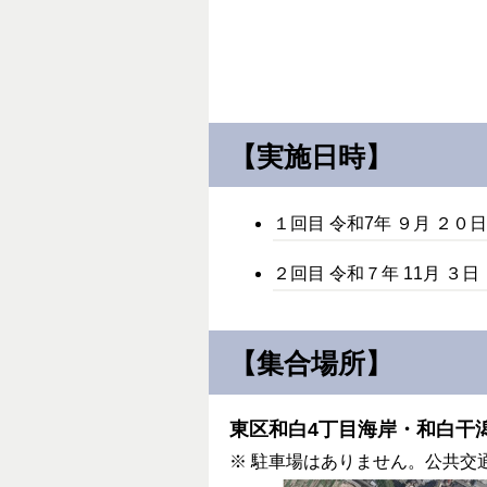
【実施日時】
１回目 令和7年 ９月 ２０
２回目 令和７年 11月 ３
【集合場所】
東区和白4丁目海岸・和白干
※ 駐車場はありません。公共交