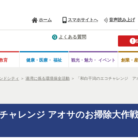
ホーム
スマホサイトへ
音声読み上げ
よくある質問
教育
健康・医療・
福祉
観光・魅力・
イベント
創業・
ンドシティ
＞
港湾に係る環境保全活動
＞
「和白干潟のエコチャレンジ アオ
チャレンジ アオサのお掃除大作戦！