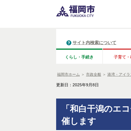
サイト内検索について
くらし・手続き
子育て・
福岡市ホーム
＞
市政全般
＞
港湾・アイラ
更新日：2025年9月8日
「和白干潟のエコ
催します