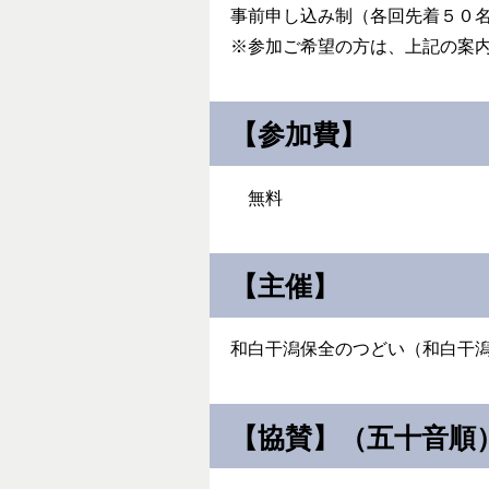
事前申し込み制（各回先着５０
※参加ご希望の方は、上記の案内
【参加費】
無料
【主催】
和白干潟保全のつどい（和白干
【協賛】（五十音順