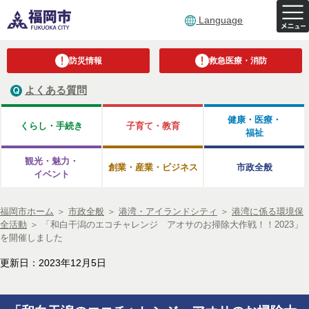
Language
防災情報
救急医療・消防
よくある質問
健康・医療・
くらし・手続き
子育て・教育
福祉
観光・魅力・
創業・産業・ビジネス
市政全般
イベント
福岡市ホーム
＞
市政全般
＞
港湾・アイランドシティ
＞
港湾に係る環境保
全活動
＞
「和白干潟のエコチャレンジ アオサのお掃除大作戦！！2023」
を開催しました
更新日：2023年12月5日