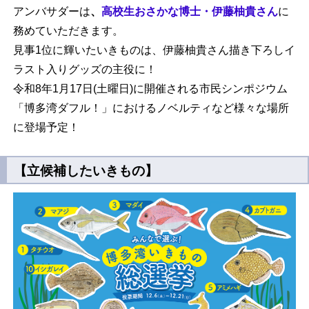
アンバサダーは
、
高校生おさかな博士・伊藤柚貴さん
に
務めていただきます。
見事1位に輝いたいきものは、伊藤柚貴さん描き下ろしイ
ラスト入りグッズの主役に！
令和8年1月17日(土曜日)に開催される市民シンポジウム
「博多湾ダフル！」におけるノベルティなど様々な場所
に登場予定！
【立候補したいきもの】