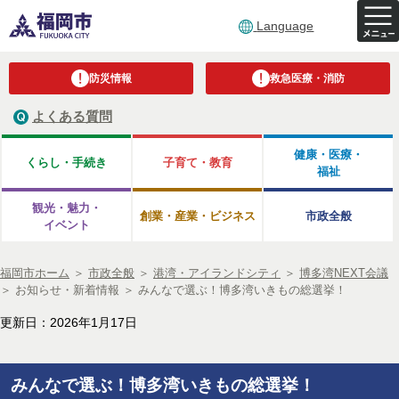
Language
防災情報
救急医療・消防
よくある質問
健康・医療・
くらし・手続き
子育て・教育
福祉
観光・魅力・
創業・産業・ビジネス
市政全般
イベント
福岡市ホーム
＞
市政全般
＞
港湾・アイランドシティ
＞
博多湾NEXT会議
＞
お知らせ・新着情報
＞
みんなで選ぶ！博多湾いきもの総選挙！
更新日：2026年1月17日
みんなで選ぶ！博多湾いきもの総選挙！