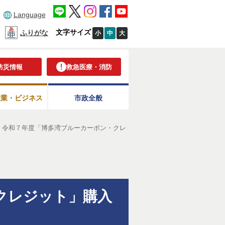
Language
文字サイズ
ふりがな
小
中
大
防災情報
救急医療・消防
産業・ビジネス
市政全般
】令和７年度「博多湾ブルーカーボン・クレ
クレジット」購入