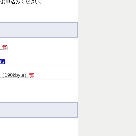
でお申込みください。
）
0kbyte）