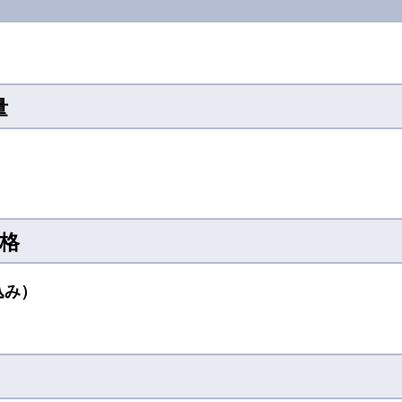
量
価格
み）