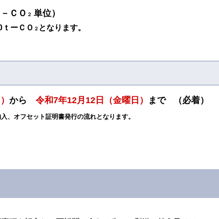
ｔ－ＣＯ
単位）
２
0ｔーＣＯ
となります。
２
日）
から
令和7年12月12日（金曜日）
まで
（必着）
納入、オフセット証明書発行の流れとなります。