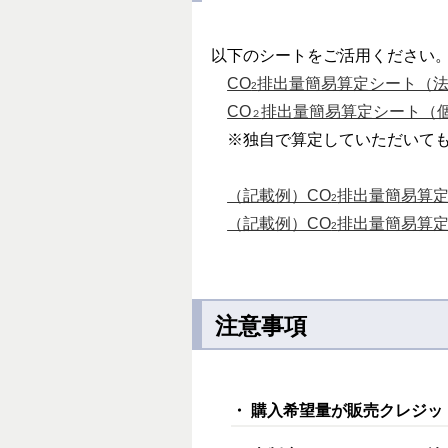
以下のシートをご活用ください
CO
排出量簡易算定シート（法人
2
CO
排出量簡易算定シート（個人
２
※独自で算定していただいても
（記載例）CO
排出量簡易算定シ
2
（記載例）CO
排出量簡易算定シ
2
注意事項
・ 購入希望量が販売クレジ