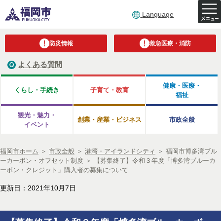
Language
防災情報
救急医療・消防
よくある質問
健康・医療・
くらし・手続き
子育て・教育
福祉
観光・魅力・
創業・産業・ビジネス
市政全般
イベント
福岡市ホーム
＞
市政全般
＞
港湾・アイランドシティ
＞
福岡市博多湾ブル
ーカーボン・オフセット制度
＞
【募集終了】令和３年度「博多湾ブルーカ
ーボン・クレジット」購入者の募集について
更新日：2021年10月7日