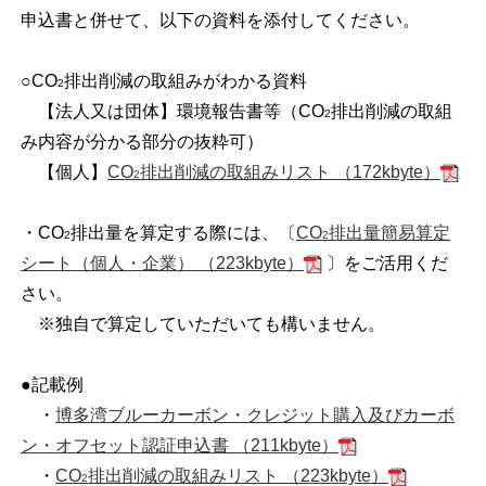
申込書と併せて、以下の資料を添付してください。
○CO
排出削減の取組みがわかる資料
2
【法人又は団体】環境報告書等（CO
排出削減の
取組
2
み内容が分かる部分の抜粋可）
【個人】
CO
排出削減の取組みリスト （172kbyte）
2
・CO
排出量を算定する際には、〔
CO
排出量簡易算定
2
2
シート（個人・企業） （223kbyte）
〕をご活用くだ
さい。
※独自で算定していただいても構いません。
●記載例
・
博多湾ブルーカーボン・クレジット購入及びカーボ
ン・オフセット認証申込書 （211kbyte）
・
CO
排出削減の取組みリスト （223kbyte）
2