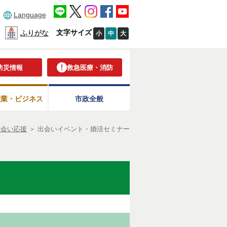
Language
文字サイズ
ふりがな
小
中
大
防災情報
救急医療・消防
産業・ビジネス
市政全般
出会い応援
＞
出会いイベント・婚活セミナー