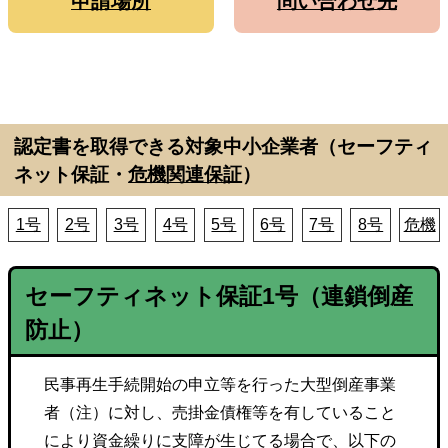
申請場所
問い合わせ先
認定書を取得できる対象中小企業者（セーフティ
ネット保証・
危機関連保証
）
1号
2号
3号
4号
5号
6号
7号
8号
危機
セーフティネット保証
1号
（連鎖倒産
防止）
民事再生手続開始の申立等を行った大型倒産事業
者（注）に対し、売掛金債権等を有していること
により資金繰りに支障が生じてる場合で、以下の