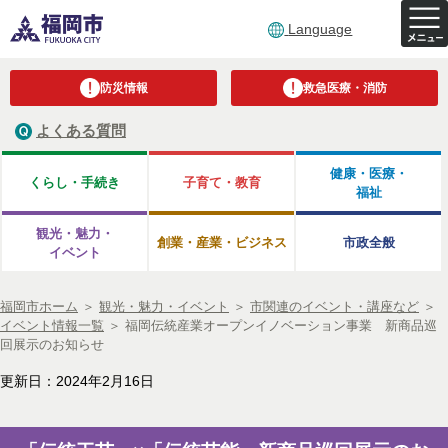
Language
防災情報
救急医療・消防
よくある質問
健康・医療・
くらし・手続き
子育て・教育
福祉
観光・魅力・
創業・産業・ビジネス
市政全般
イベント
福岡市ホーム
＞
観光・魅力・イベント
＞
市関連のイベント・講座など
＞
イベント情報一覧
＞
福岡伝統産業オープンイノベーション事業 新商品巡
回展示のお知らせ
更新日：2024年2月16日