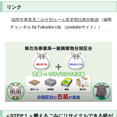
リンク
福岡市事業系ごみ分別ルール変更開設教則動画
（福岡
チャンネル by Fukuoka city （youtubeサイト））
＜STEP１＞燃えるごみにリサイクルできる紙が