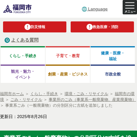
Language
防災情報
救急医療・消防
よくある質問
健康・医療・
くらし・手続き
子育て・教育
福祉
観光・魅力・
創業・産業・ビジネス
市政全般
イベント
福岡市ホーム
＞
くらし・手続き
＞
環境・ごみ・リサイクル
＞
福岡市の環
境
＞
ごみ・リサイクル
＞
事業所のごみ（事業系一般廃棄物、産業廃棄物）
＞
事業系ごみ（一般廃棄物）の分別区分に古紙を追加しました
更新日：2025年8月26日