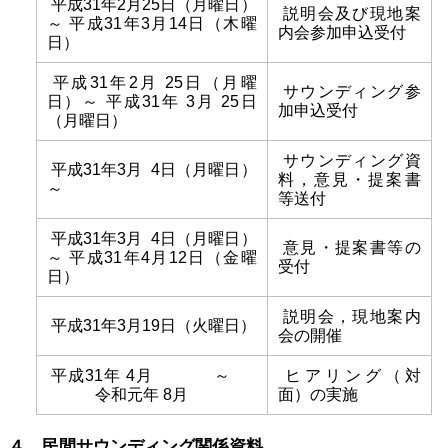
平成
31
年
2
月
25
日（月曜日）
説明会及び現地案
～ 平成
31
年
3
月
14
日（木曜
内会参加申込受付
日）
平成
31
年
2
月 25日（月曜
サウンディング参
日）～ 平成
31
年 3月 25日
加申込受付
（月曜日）
サウンディング資
平成
31
年
3
月
4
日（月曜日）
料，意見・提案書
～
等送付
平成
31
年
3
月
4
日（月曜日）
意見・提案書等の
～ 平成
31
年
4
月
12
日（金曜
受付
日）
説明会，現地案内
平成
31
年
3
月
19
日（火曜日）
会の開催
平成
31
年 4月 ～
ヒアリング（対
令和元年 8月
面）の実施
４．民間サウンディング関係資料