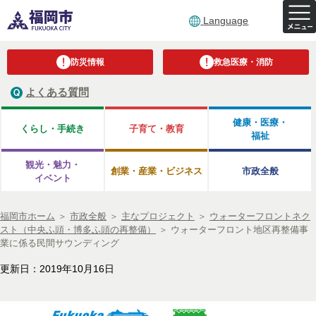
Language
防災情報
救急医療・消防
よくある質問
健康・医療・
くらし・手続き
子育て・教育
福祉
観光・魅力・
創業・産業・ビジネス
市政全般
イベント
福岡市ホーム
＞
市政全般
＞
主なプロジェクト
＞
ウォーターフロントネク
スト（中央ふ頭・博多ふ頭の再整備）
＞
ウォーターフロント地区再整備事
業に係る民間サウンディング
更新日：2019年10月16日