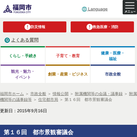
Language
防災情報
救急医療・消防
よくある質問
健康・医療・
くらし・手続き
子育て・教育
福祉
観光・魅力・
創業・産業・ビジネス
市政全般
イベント
福岡市ホーム
＞
市政全般
＞
情報公開
＞
附属機関等の会議・議事録
＞
附属
機関等の議事録等
＞
住宅都市局
＞
第１６回 都市景観審議会
更新日：2015年9月16日
第１６回 都市景観審議会