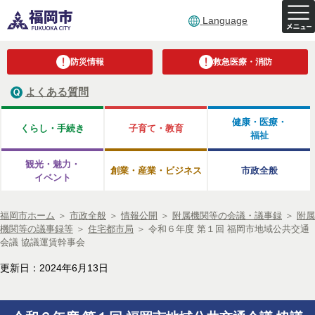
Language
防災情報
救急医療・消防
よくある質問
健康・医療・
くらし・手続き
子育て・教育
福祉
観光・魅力・
創業・産業・ビジネス
市政全般
イベント
福岡市ホーム
＞
市政全般
＞
情報公開
＞
附属機関等の会議・議事録
＞
附属
機関等の議事録等
＞
住宅都市局
＞
令和６年度 第１回 福岡市地域公共交通
会議 協議運賃幹事会
更新日：2024年6月13日