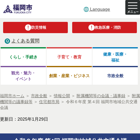
Language
防災情報
救急医療・消防
よくある質問
健康・医療・
くらし・手続き
子育て・教育
福祉
観光・魅力・
創業・産業・ビジネス
市政全般
イベント
福岡市ホーム
＞
市政全般
＞
情報公開
＞
附属機関等の会議・議事録
＞
附属
機関等の議事録等
＞
住宅都市局
＞
令和６年度 第４回 福岡市地域公共交通
会議
更新日：2025年1月29日