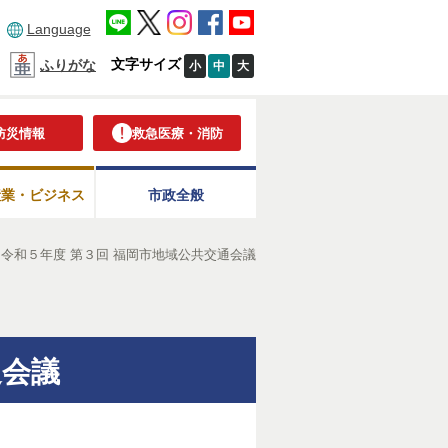
Language
文字サイズ
ふりがな
小
中
大
防災情報
救急医療・消防
産業・ビジネス
市政全般
＞
令和５年度 第３回 福岡市地域公共交通会議
通会議