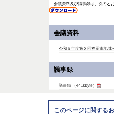
会議資料及び議事録は、次のと
会議資料
令和５年度第３回福岡市地域公共交
議事録
議事録 （441kbyte）
このページに関する