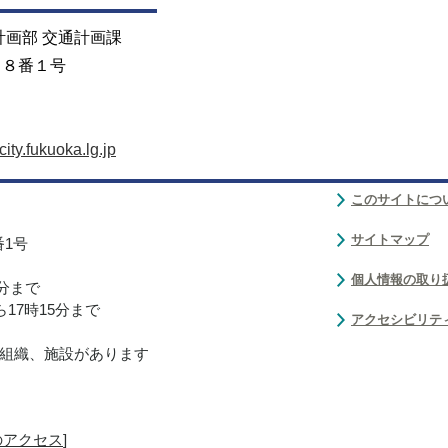
計画部 交通計画課
目８番１号
ty.fukuoka.lg.jp
このサイトにつ
サイトマップ
番1号
個人情報の取り
0分まで
17時15分まで
アクセシビリテ
組織、施設があります
のアクセス
]