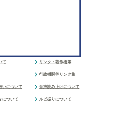
いて
リンク・著作権等
行政機関等リンク集
扱いについて
音声読み上げについて
ィについて
ルビ振りについて