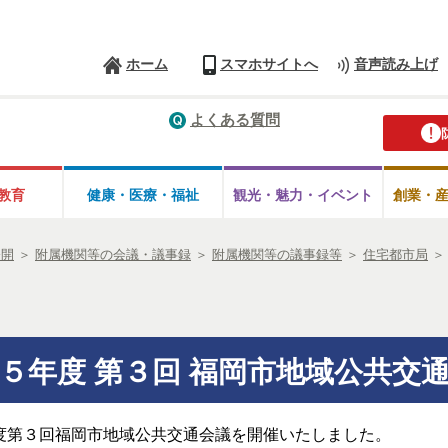
ホーム
スマホサイトへ
音声読み上げ
よくある質問
教育
健康・医療・
福祉
観光・魅力・
イベント
創業・
公開
＞
附属機関等の会議・議事録
＞
附属機関等の議事録等
＞
住宅都市局
５年度 第３回 福岡市地域公共交
年度第３回福岡市地域公共交通会議を開催いたしました。