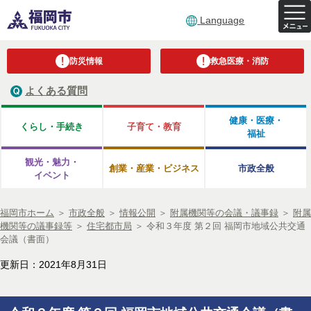
Language
防災情報
救急医療・消防
よくある質問
健康・医療・
くらし・手続き
子育て・教育
福祉
観光・魅力・
創業・産業・ビジネス
市政全般
イベント
福岡市ホーム
＞
市政全般
＞
情報公開
＞
附属機関等の会議・議事録
＞
附属
機関等の議事録等
＞
住宅都市局
＞
令和３年度 第２回 福岡市地域公共交通
会議（書面）
更新日：2021年8月31日