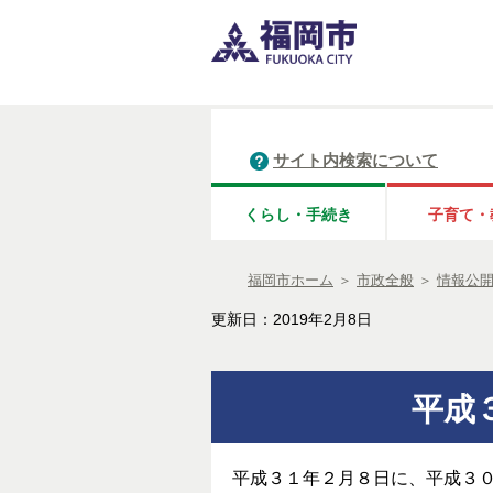
サイト内検索について
くらし・手続き
子育て・
福岡市ホーム
＞
市政全般
＞
情報公
更新日：2019年2月8日
平成
平成３１年２月８日に、平成３