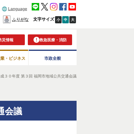
Language
文字サイズ
ふりがな
小
中
大
防災情報
救急医療・消防
産業・ビジネス
市政全般
平成３０年度 第３回 福岡市地域公共交通会議
通会議