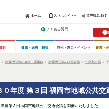
ホーム
スマホサイトへ
音声読み上げ
よくある質問
教育
健康・医療・
福祉
観光・魅力・
イベント
創業・
開
＞
附属機関等の会議・議事録
＞
附属機関等の議事録等
＞
住宅都市局
＞
３０年度 第３回 福岡市地域公共交
０年度第３回福岡市地域公共交通会議を開催いたしました。