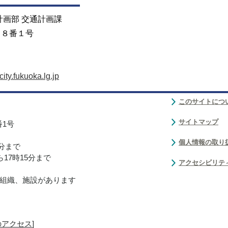
計画部 交通計画課
目８番１号
ty.fukuoka.lg.jp
このサイトにつ
サイトマップ
番1号
個人情報の取り
0分まで
17時15分まで
アクセシビリテ
組織、施設があります
のアクセス
]