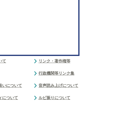
いて
リンク・著作権等
行政機関等リンク集
扱いについて
音声読み上げについて
ィについて
ルビ振りについて