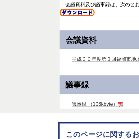
会議資料及び議事録は、次のと
会議資料
平成３０年度第３回福岡市地域公共
議事録
議事録 （106kbyte）
このページに関する