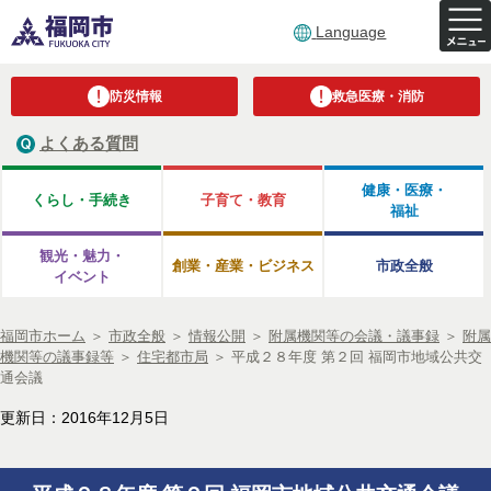
Language
防災情報
救急医療・消防
よくある質問
健康・医療・
くらし・手続き
子育て・教育
福祉
観光・魅力・
創業・産業・ビジネス
市政全般
イベント
福岡市ホーム
＞
市政全般
＞
情報公開
＞
附属機関等の会議・議事録
＞
附属
機関等の議事録等
＞
住宅都市局
＞
平成２８年度 第２回 福岡市地域公共交
通会議
更新日：2016年12月5日