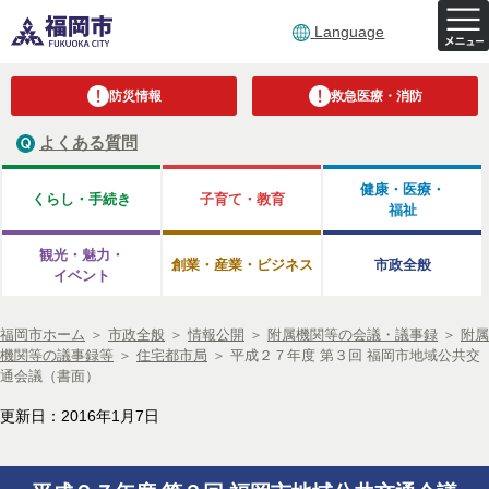
Language
防災情報
救急医療・消防
よくある質問
健康・医療・
くらし・手続き
子育て・教育
福祉
観光・魅力・
創業・産業・ビジネス
市政全般
イベント
福岡市ホーム
＞
市政全般
＞
情報公開
＞
附属機関等の会議・議事録
＞
附属
機関等の議事録等
＞
住宅都市局
＞
平成２７年度 第３回 福岡市地域公共交
通会議（書面）
更新日：2016年1月7日