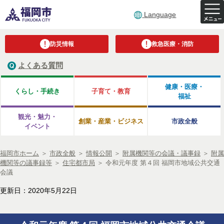
Language
防災情報
救急医療・消防
よくある質問
健康・医療・
くらし・手続き
子育て・教育
福祉
観光・魅力・
創業・産業・ビジネス
市政全般
イベント
福岡市ホーム
＞
市政全般
＞
情報公開
＞
附属機関等の会議・議事録
＞
附属
機関等の議事録等
＞
住宅都市局
＞
令和元年度 第４回 福岡市地域公共交通
会議
更新日：2020年5月22日