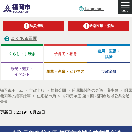
Language
防災情報
救急医療・消防
よくある質問
健康・医療・
くらし・手続き
子育て・教育
福祉
観光・魅力・
創業・産業・ビジネス
市政全般
イベント
福岡市ホーム
＞
市政全般
＞
情報公開
＞
附属機関等の会議・議事録
＞
附属
機関等の議事録等
＞
住宅都市局
＞
令和元年度 第１回 福岡市地域公共交通
会議
更新日：2019年8月28日