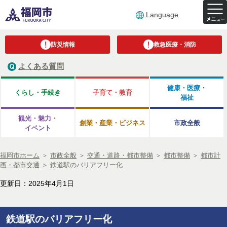
Language
防災情報
救急医療・消防
よくある質問
健康・医療・
くらし・手続き
子育て・教育
福祉
観光・魅力・
創業・産業・ビジネス
市政全般
イベント
福岡市ホーム
＞
市政全般
＞
交通・道路・都市整備
＞
都市整備
＞
都市計
画・都市交通
＞
鉄道駅のバリアフリー化
更新日：2025年4月1日
鉄道駅のバリアフリー化