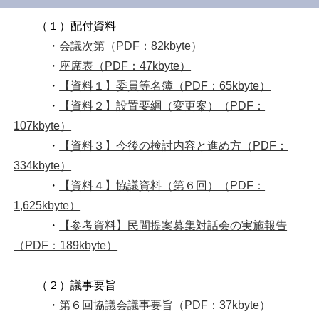
（１）配付資料
・
会議次第（PDF：82kbyte）
・
座席表（PDF：47kbyte）
・
【資料１】委員等名簿（PDF：65kbyte）
・
【資料２】設置要綱（変更案）（PDF：
107kbyte）
・
【資料３】今後の検討内容と進め方（PDF：
334kbyte）
・
【資料４】協議資料（第６回）（PDF：
1,625kbyte）
・
【参考資料】民間提案募集対話会の実施報告
（PDF：189kbyte）
（２）議事要旨
・
第６回協議会議事要旨（PDF：37kbyte）