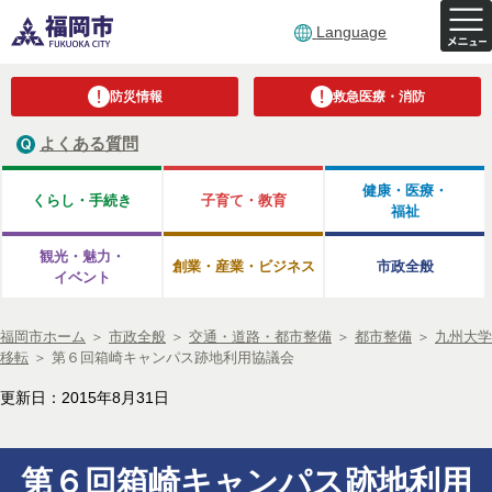
Language
防災情報
救急医療・消防
よくある質問
健康・医療・
くらし・手続き
子育て・教育
福祉
観光・魅力・
創業・産業・ビジネス
市政全般
イベント
福岡市ホーム
＞
市政全般
＞
交通・道路・都市整備
＞
都市整備
＞
九州大学
移転
＞
第６回箱崎キャンパス跡地利用協議会
更新日：2015年8月31日
第６回箱崎キャンパス跡地利用