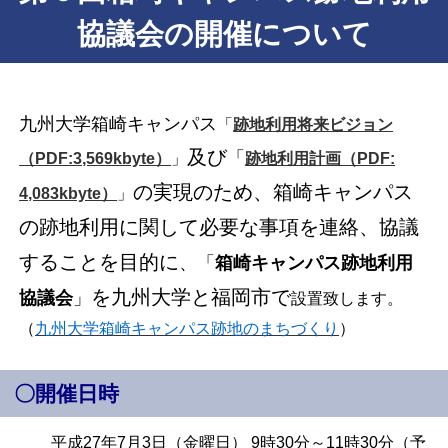
協議会の開催について
九州大学箱崎キャンパス
「
跡地利用将来ビジョン
及び
「
（PDF:3,569kbyte）
」
跡地利用計画（PDF:
の実現のため、箱崎キャンパス
4,083kbyte）
」
の跡地利用に関して必要な事項を連絡、協議
することを目的に
、「
箱崎キャンパス跡地利用
を九州大学と福岡市で
協議会
」
設置致します。
（
九州大学箱崎キャンパス跡地のまちづくり
）
〇開催日時
平成27年7月3日（金曜日） 9時30分～11時30分（予