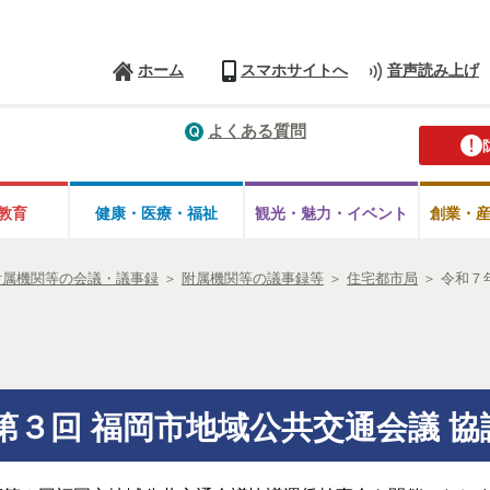
ホーム
スマホサイトへ
音声読み上げ
よくある質問
教育
健康・医療・
福祉
観光・魅力・
イベント
創業・
附属機関等の会議・議事録
＞
附属機関等の議事録等
＞
住宅都市局
＞
令和７
第３回 福岡市地域公共交通会議 