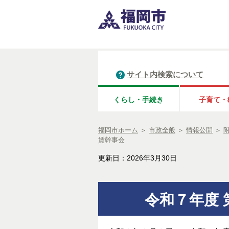
サイト内検索について
くらし・手続き
子育て・
福岡市ホーム
＞
市政全般
＞
情報公開
＞
賃幹事会
更新日：2026年3月30日
令和７年度 