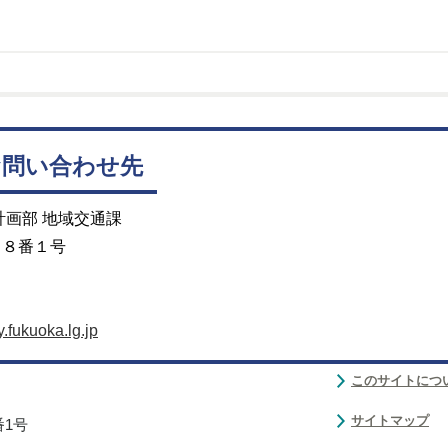
お問い合わせ先
計画部 地域交通課
目８番１号
.fukuoka.lg.jp
このサイトにつ
サイトマップ
番1号