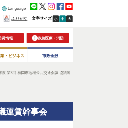
Language
文字サイズ
ふりがな
小
中
大
防災情報
救急医療・消防
産業・ビジネス
市政全般
年度 第3回 福岡市地域公共交通会議 協議運
協議運賃幹事会