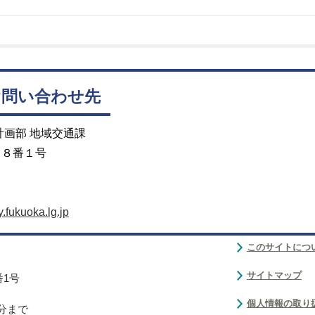
お問い合わせ先
計画部 地域交通課
目８番１号
.fukuoka.lg.jp
このサイトにつ
サイトマップ
番1号
個人情報の取り
0分まで