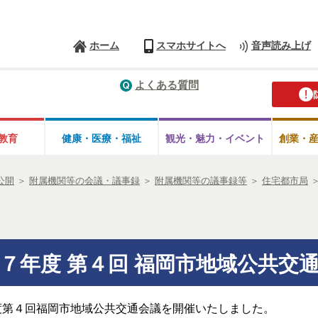
ホーム
スマホサイトへ
音声読み上げ
よくある質問
教育
健康・医療・
福祉
観光・魅力・
イベント
創業・
公開
＞
附属機関等の会議・議事録
＞
附属機関等の議事録等
＞
住宅都市局
７年度 第４回 福岡市地域公共交
度第４回福岡市地域公共交通会議を開催いたしました。