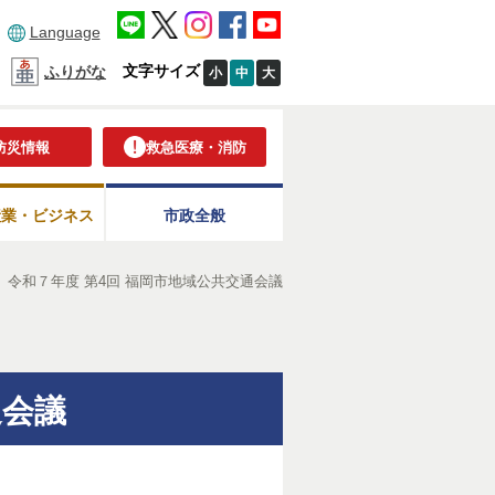
Language
文字サイズ
ふりがな
小
中
大
防災情報
救急医療・消防
産業・ビジネス
市政全般
＞
令和７年度 第4回 福岡市地域公共交通会議
通会議