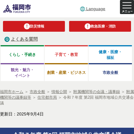
Language
防災情報
救急医療・消防
よくある質問
健康・医療・
くらし・手続き
子育て・教育
福祉
観光・魅力・
創業・産業・ビジネス
市政全般
イベント
福岡市ホーム
＞
市政全般
＞
情報公開
＞
附属機関等の会議・議事録
＞
附属
機関等の議事録等
＞
住宅都市局
＞
令和７年度 第2回 福岡市地域公共交通会
議
更新日：2025年9月4日