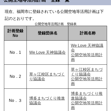
現在、福岡市に登録されている公開空地等活用計画は下
記のとおりです。
公開空地等活用計画 登録表
計画登録
登録団体名
計画名称
No
We Love 天神協議
会
No．1
We Love 天神協議会
公開空地等活用計
画
草ヶ江校区まちづ
草ヶ江校区まちづく
くり協議会
No．2
り協議会
公開空地等活用計
画
博多まちづくり推
博多まちづくり推進
進協議会
No．３
協議会
公開空地等活用計
画