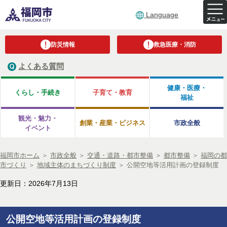
Language
防災情報
救急医療・消防
よくある質問
健康・医療・
くらし・手続き
子育て・教育
福祉
観光・魅力・
創業・産業・ビジネス
市政全般
イベント
福岡市ホーム
＞
市政全般
＞
交通・道路・都市整備
＞
都市整備
＞
福岡の都
市づくり
＞
地域主体のまちづくり制度
＞
公開空地等活用計画の登録制度
更新日：2026年7月13日
公開空地等活用計画の登録制度