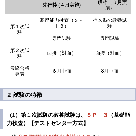
一般枠（６月実
先行枠 (４月実施)
施）
基礎能力検査（ＳＰ
従来型の教養試
Ｉ３）
験
第１次試
験
専門試験
専門試験
第２次試
面接（対面）
面接（対面）
験
最終合格
６月中旬
8月中旬
発表
２ 試験の特徴
（1）第１次試験の教養試験は、
ＳＰＩ３
（基礎能
力検査）【テストセンター方式】