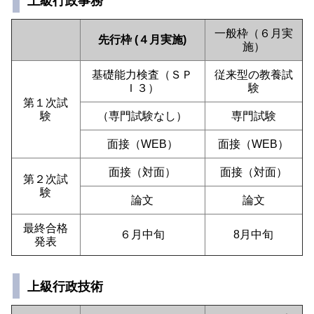
上級行政事務
一般枠（６月実
先行枠 (４月実施)
施）
基礎能力検査（ＳＰ
従来型の教養試
Ｉ３）
験
第１次試
験
（専門試験なし）
専門試験
面接（WEB）
面接（WEB）
面接（対面）
面接（対面）
第２次試
験
論文
論文
最終合格
６月中旬
8月中旬
発表
上級行政技術