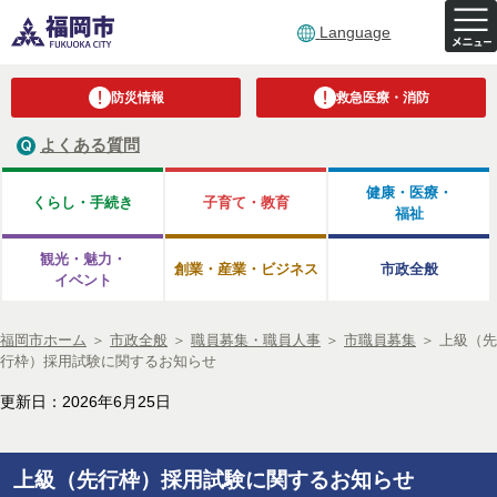
Language
防災情報
救急医療・消防
よくある質問
健康・医療・
くらし・手続き
子育て・教育
福祉
観光・魅力・
創業・産業・ビジネス
市政全般
イベント
福岡市ホーム
＞
市政全般
＞
職員募集・職員人事
＞
市職員募集
＞
上級（先
行枠）採用試験に関するお知らせ
更新日：2026年6月25日
上級（先行枠）採用試験に関するお知らせ