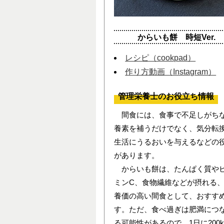
からいも餅 時短Ver.
レシピ（cookpad）
作り方動画（Instagram）
管理栄養士のお役立ち情報
間食には、食事で不足しがち
養素を補うだけでなく、気分転
生活にうるおいを与えるなどの
があります。
からいも餅は、たんぱく質や
ミンC、食物繊維などが摂れる
養価の高い間食として、おすす
す。ただ、食べ過ぎは肥満につ
る可能性があるので、1日に200kc