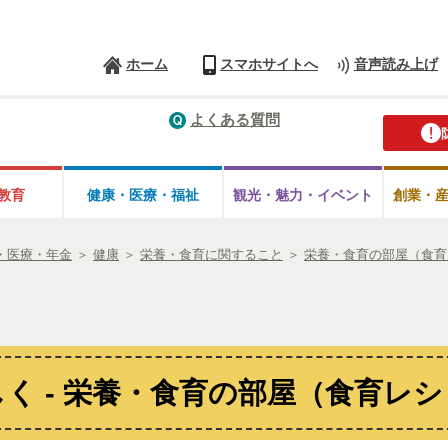
ホーム
スマホサイトへ
音声読み上げ
よくある質問
教育
健康・医療・
福祉
観光・魅力・
イベント
創業・
・医療・年金
＞
健康
＞
栄養・食育に関すること
＞
栄養・食育の部屋（食育
く - 栄養・食育の部屋（食育レ