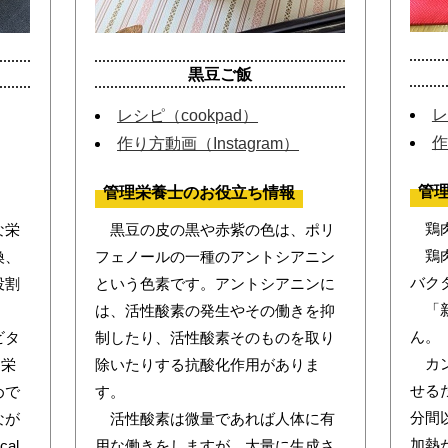
黒豆ご飯
レ
レシピ（cookpad）
作
作り方動画（Instagram）
管
管理栄養士のお役立ち情報
鶏肉
な栄
黒豆の皮の黒や赤紫の色は、ポリ
鶏肉
換、
フェノールの一種のアントシアニン
バク
役割
という色素です。アントシアニンに
「新
は、活性酸素の発生やその働きを抑
ん。
ビタ
制したり、活性酸素そのものを取り
カン
、栄
除いたりする抗酸化作用がありま
せる
めで
す。
分間
なが
活性酸素は微量であれば人体に有
加熱
al
用な働きをしますが、大量に生成さ