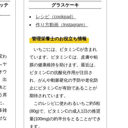
ッテ
グラスケーキ
レシピ（cookpad）
作り方動画（Instagram）
管理栄養士のお役立ち情報
いちごには、ビタミンCが含まれ
変わ
ています。ビタミンＣは、皮膚や粘
→ヤ
膜の健康維持を助けます。最近は、
オウ
ビタミンCの抗酸化作用が注目さ
。出
れ、がんや動脈硬化の予防や老化防
魚と
止にビタミンCが有効であることが
う席
期待されています。
た。
このレシピに使われるいちご約5粒
多雑
(80g)で、ビタミンCの成人1日の推奨
せな
量(100mg)の約半分をとることができ
ます。