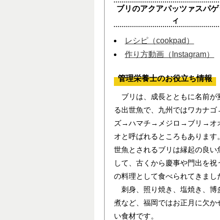
ブリのアクアパッツァスパゲ
ィ
レシピ（cookpad）
作り方動画（Instagram）
管理栄養士のお役立ち情報
ブリは、成長とともに名前が
る出世魚で、九州ではワカナゴ
ズ→ハマチ→メジロ→ブリ→オ
オと呼ばれるところもあります
世魚とされるブリは縁起の良い
して、古くから慶事や門出を祝
の料理として食べられてきまし
刺身、照り焼き、塩焼き、博
煮など、福岡ではお正月に欠か
い食材です。