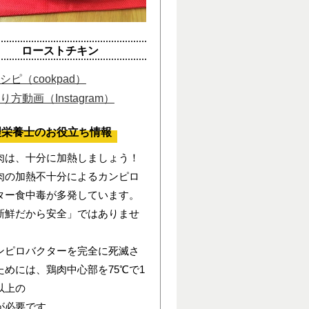
ローストチキン
シピ（cookpad）
り方動画（Instagram）
理栄養士のお役立ち情報
は、十分に加熱しましょう！
の加熱不十分によるカンピロ
ター食中毒が多発しています。
鮮だから安全」ではありませ
ピロバクターを完全に死滅さ
ためには、鶏肉中心部を75℃で1
以上の
が必要です。