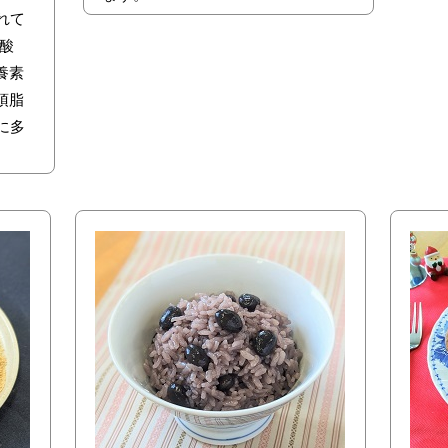
れて
肪酸
養素
須脂
に多