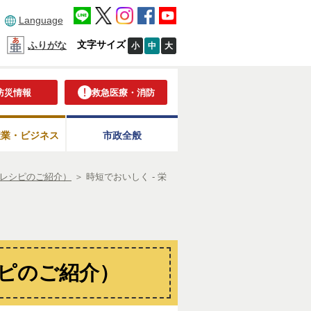
Language
文字サイズ
ふりがな
小
中
大
防災情報
救急医療・消防
産業・ビジネス
市政全般
レシピのご紹介）
＞
時短でおいしく - 栄
シピのご紹介）