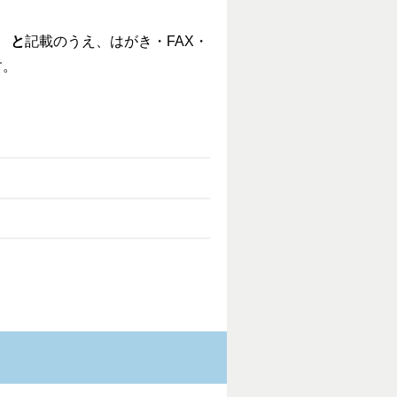
」
と
記載のうえ、はがき・FAX・
す。