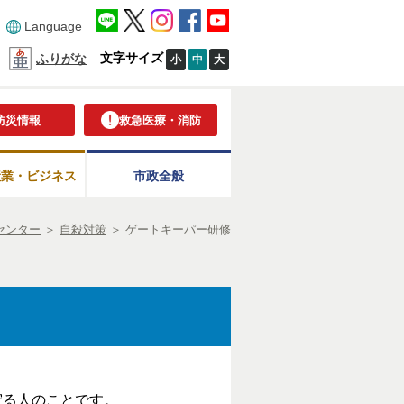
Language
文字サイズ
ふりがな
小
中
大
防災情報
救急医療・消防
産業・ビジネス
市政全般
センター
＞
自殺対策
＞
ゲートキーパー研修
守る人のことです。