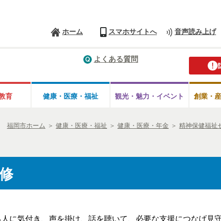
ホーム
スマホサイトへ
音声読み上げ
よくある質問
教育
健康・医療・
福祉
観光・魅力・
イベント
創業・
福岡市ホーム
＞
健康・医療・福祉
＞
健康・医療・年金
＞
精神保健福祉
修
人に気付き、声を掛け、話を聴いて、必要な支援につなげ見