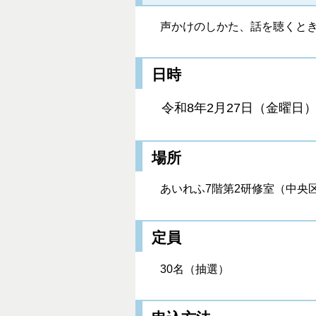
声かけのしかた、話を聴くと
日時
令和8年2月27日（金曜
場所
あいれふ7階第2研修室（中央区
定員
30名（抽選）