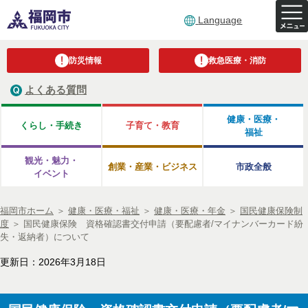
Language
防災情報
救急医療・消防
よくある質問
健康・医療・
くらし・手続き
子育て・教育
福祉
観光・魅力・
創業・産業・ビジネス
市政全般
イベント
福岡市ホーム
＞
健康・医療・福祉
＞
健康・医療・年金
＞
国民健康保険制
度
＞
国民健康保険 資格確認書交付申請（要配慮者/マイナンバーカード紛
失・返納者）について
更新日：2026年3月18日