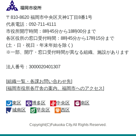
〒810-8620 福岡市中央区天神1丁目8番1号
代表電話：092-711-4111
市役所開庁時間：8時45分から18時00分まで
各区役所の窓口受付時間：8時45分から17時15分まで
(土・日・祝日・年末年始を除く)
※一部、開庁・窓口受付時間が異なる組織、施設があります
法人番号：3000020401307
[
組織一覧・各課お問い合わせ先
]
[
福岡市役所各庁舎の案内、福岡市へのアクセス
]
東区
博多区
中央区
南区
城南区
早良区
西区
Copyright(C)Fukuoka City.All Rights Reserved.