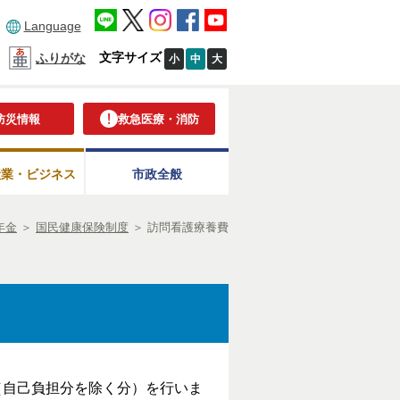
Language
文字サイズ
ふりがな
小
中
大
防災情報
救急医療・消防
産業・ビジネス
市政全般
年金
＞
国民健康保険制度
＞
訪問看護療養費
（自己負担分を除く分）を行いま