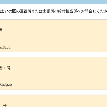
住まいの区
の区役所または出張所の給付担当係へお問合せくだ
号
.lg.jp
番１号
a.lg.jp
１号