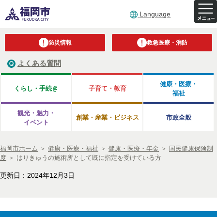
Language
防災情報
救急医療・消防
よくある質問
健康・医療・
くらし・手続き
子育て・教育
福祉
観光・魅力・
創業・産業・ビジネス
市政全般
イベント
福岡市ホーム
＞
健康・医療・福祉
＞
健康・医療・年金
＞
国民健康保険制
度
＞
はりきゅうの施術所として既に指定を受けている方
更新日：2024年12月3日