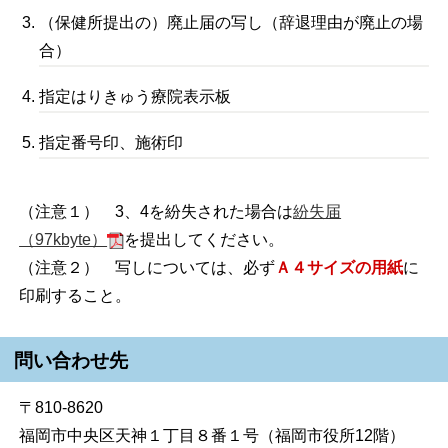
（保健所提出の）廃止届の写し（辞退理由が廃止の場
合）
指定はりきゅう療院表示板
指定番号印、施術印
（注意１） 3、4を紛失された場合は
紛失届
（97kbyte）
を提出してください。
（注意２） 写しについては、必ず
Ａ４サイズの用紙
に
印刷すること。
問い合わせ先
〒810-8620
福岡市中央区天神１丁目８番１号（福岡市役所12階）