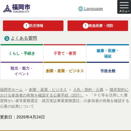
Language
防災情報
救急医療・消防
よくある質問
健康・医療・
くらし・手続き
子育て・教育
福祉
観光・魅力・
創業・産業・ビジネス
市政全般
イベント
福岡市ホーム
＞
創業・産業・ビジネス
＞
入札・契約・公募
＞
随意契約に
おける参加者の有無を確認する公募手続（試行）
＞
「ＰＣ等を活用した重
度障がい者等業務選定・就労実証事業業務委託」の参加者の有無を確認する
公募の結果について
更新日：2026年4月24日