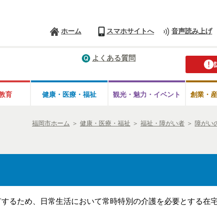
ホーム
スマホサイトへ
音声読み上げ
よくある質問
教育
健康・医療・
福祉
観光・魅力・
イベント
創業・
福岡市ホーム
＞
健康・医療・福祉
＞
福祉・障がい者
＞
障がい
するため、日常生活において常時特別の介護を必要とする在宅