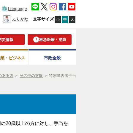
Language
文字サイズ
ふりがな
小
中
大
防災情報
救急医療・消防
産業・ビジネス
市政全般
のある方
＞
その他の支援
＞
特別障害者手当
の20歳以上の方に対し、手当を