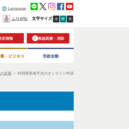
Language
文字サイズ
ふりがな
小
中
大
防災情報
救急医療・消防
産業・ビジネス
市政全般
他の支援
＞
特別障害者手当のオンライン申請