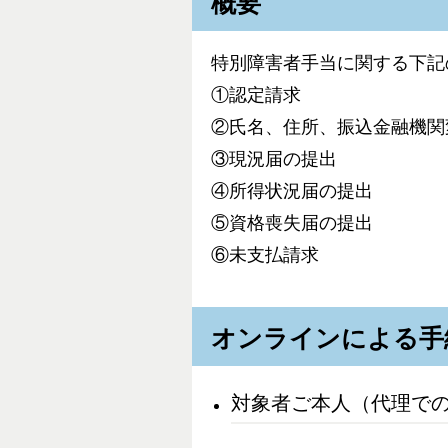
概要
特別障害者手当に関する下記
①認定請求
②氏名、住所、振込金融機関
③現況届の提出
④所得状況届の提出
⑤資格喪失届の提出
⑥未支払請求
オンラインによる手
対象者ご本人（代理で