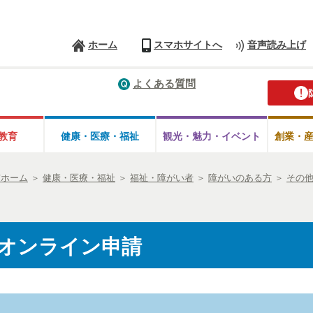
ホーム
スマホサイトへ
音声読み上げ
よくある質問
教育
健康・医療・
福祉
観光・魅力・
イベント
創業・
市ホーム
＞
健康・医療・福祉
＞
福祉・障がい者
＞
障がいのある方
＞
その
オンライン申請