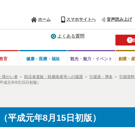
ホーム
スマホサイトへ
音声読み上げ
よくある質問
教育
健康・医療・
福祉
観光・魅力・
イベント
創業・
・障がい者
＞
戦没者遺族・戦傷病者等への援護
＞
引揚港・博多
＞
引揚資料
平成元年8月15日初版）
（平成元年8月15日初版）