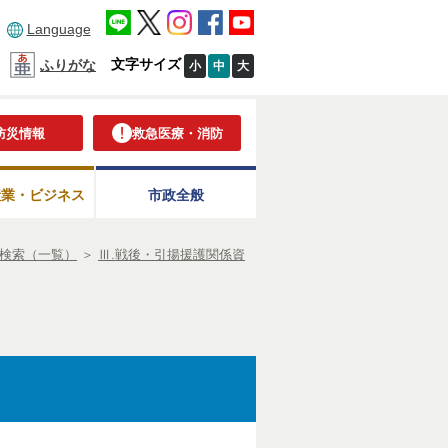
Language
文字サイズ
ふりがな
小
中
大
防災情報
救急医療・消防
産業・ビジネス
市政全般
検索（一覧）
＞
Ⅲ.戦後・引揚援護関係資