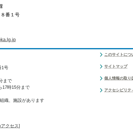
課
目８番１号
a.lg.jp
このサイトにつ
サイトマップ
番1号
個人情報の取り
0分まで
17時15分まで
アクセシビリテ
組織、施設があります
のアクセス
]