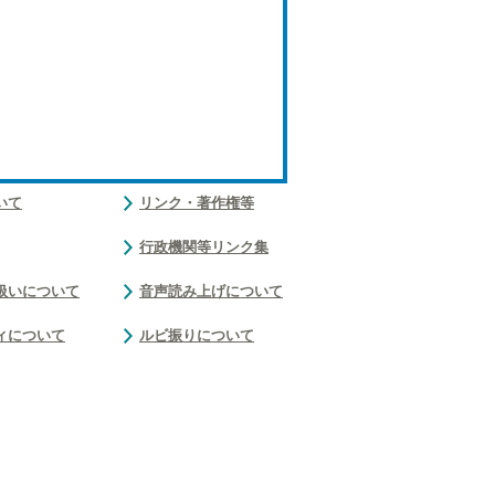
いて
リンク・著作権等
行政機関等リンク集
扱いについて
音声読み上げについて
ィについて
ルビ振りについて