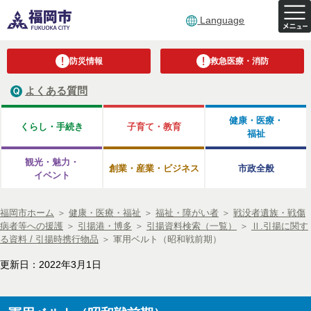
Language
防災情報
救急医療・消防
よくある質問
健康・医療・
くらし・手続き
子育て・教育
福祉
観光・魅力・
創業・産業・ビジネス
市政全般
イベント
福岡市ホーム
＞
健康・医療・福祉
＞
福祉・障がい者
＞
戦没者遺族・戦傷
病者等への援護
＞
引揚港・博多
＞
引揚資料検索（一覧）
＞
Ⅱ.引揚に関す
る資料 / 引揚時携行物品
＞
軍用ベルト（昭和戦前期）
更新日：2022年3月1日