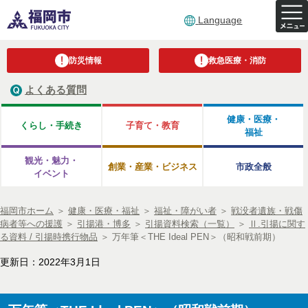
Language
防災情報
救急医療・消防
よくある質問
健康・医療・
くらし・手続き
子育て・教育
福祉
観光・魅力・
創業・産業・ビジネス
市政全般
イベント
福岡市ホーム
＞
健康・医療・福祉
＞
福祉・障がい者
＞
戦没者遺族・戦傷
病者等への援護
＞
引揚港・博多
＞
引揚資料検索（一覧）
＞
Ⅱ.引揚に関す
る資料 / 引揚時携行物品
＞
万年筆＜THE Ideal PEN＞（昭和戦前期）
更新日：2022年3月1日