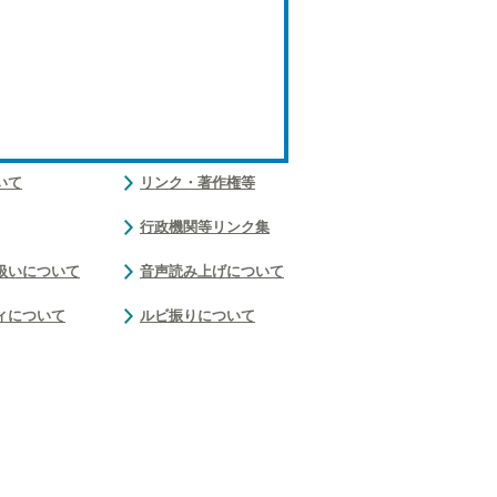
いて
リンク・著作権等
行政機関等リンク集
扱いについて
音声読み上げについて
ィについて
ルビ振りについて