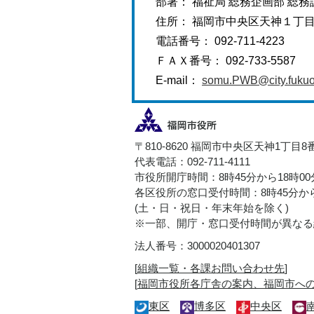
部署： 福祉局 総務企画部 総務
住所： 福岡市中央区天神１丁
電話番号： 092-711-4223
ＦＡＸ番号： 092-733-5587
E-mail：
somu.PWB@city.fukuok
〒810-8620 福岡市中央区天神1丁目8
代表電話：092-711-4111
市役所開庁時間：8時45分から18時0
各区役所の窓口受付時間：8時45分から
(土・日・祝日・年末年始を除く)
※一部、開庁・窓口受付時間が異なる
法人番号：3000020401307
[
組織一覧・各課お問い合わせ先
]
[
福岡市役所各庁舎の案内、福岡市へ
東区
博多区
中央区