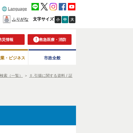
Language
文字サイズ
ふりがな
小
中
大
防災情報
救急医療・消防
産業・ビジネス
市政全般
検索（一覧）
＞
Ⅱ.引揚に関する資料 / 証