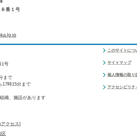
課
目８番１号
a.lg.jp
このサイトにつ
サイトマップ
番1号
個人情報の取り
0分まで
17時15分まで
アクセシビリテ
組織、施設があります
のアクセス
]
南区