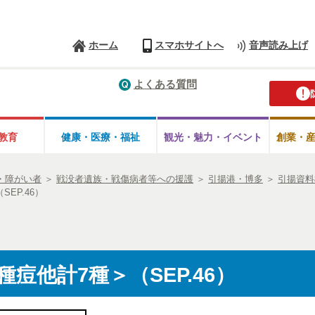
ホーム
スマホサイトへ
音声読み上げ
よくある質問
教育
健康・医療・
福祉
観光・魅力・
イベント
創業・
・障がい者
＞
戦没者遺族・戦傷病者等への援護
＞
引揚港・博多
＞
引揚資料
EP.46）
痘他計7種＞（SEP.46）